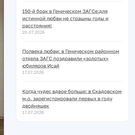
150-й брак в Геническом ЗАГСе:для
истинной любви не страшны годы и
расстояния!
20.07.2026
Полвека любви: в Геническом районном
отдела ЗАГС поздравили «золотых»
юбиляров Исай
17.07.2026
Когда чудес вдвое больше: в Скадовском
м.о. зарегистрировали первых в году
двойняшек
17.07.2026