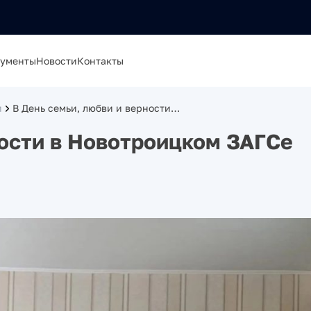
ументы
Новости
Контакты
и
В День семьи, любви и верности…
ности в Новотроицком ЗАГСе